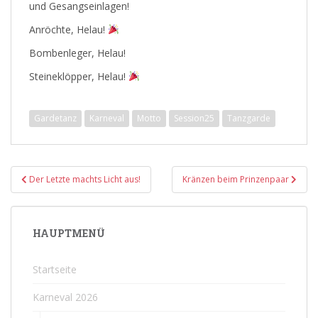
und Gesangseinlagen!
Anröchte, Helau!
Bombenleger, Helau!
Steineklöpper, Helau!
Gardetanz
Karneval
Motto
Session25
Tanzgarde
Beitragsnavigation
Der Letzte machts Licht aus!
Kränzen beim Prinzenpaar
HAUPTMENÜ
Startseite
Karneval 2026