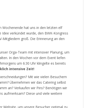
Wochenende hat uns in den letzten elf
ie Idee verkündet wurde, den BWK-Kongress
V-Mitgliedern groß. Die Erinnerung an den
nser Orga-Team mit intensiver Planung, um
lten. In den Wochen vor dem Event liefen
hmorgens um 6:30 Uhr klingelte es bereits
klich intensive Zeit!
berschneidungen? Mit wie vielen Besuchern
ramm? Übernehmen wir das Catering selbst
amm an? Verkaufen wir Pins? Benötigen wir
uns aufmerksam? Diese und viele weitere
erer Website, um unsere Besucher optimal zu